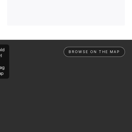
ld
BROWSE ON THE MAP
rl
ag
ap