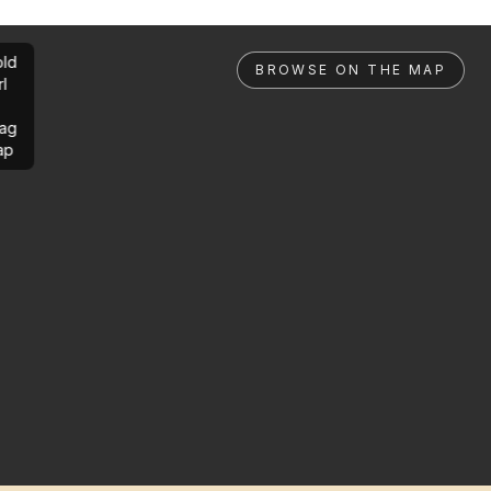
ld
BROWSE ON THE MAP
rl
ag
ap