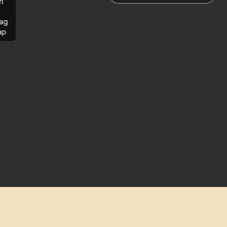
rl
ag
ap