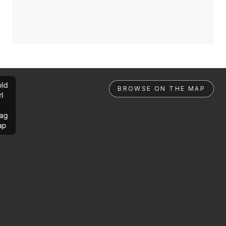
ld
BROWSE ON THE MAP
rl
ag
ap