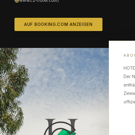
www.c2-hotel.com/
AUF BOOKING.COM ANZEIGEN
ABO
HOTEL
Der N
enthä
Zimme
offiz