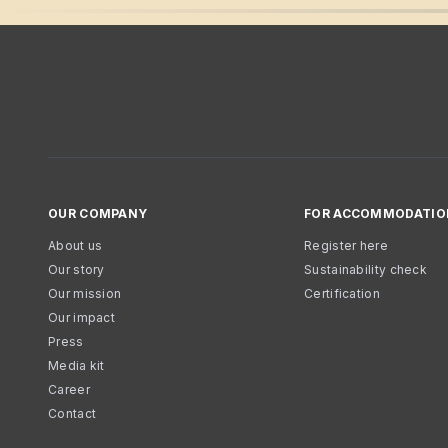
OUR COMPANY
FOR ACCOMMODATIO
About us
Register here
Our story
Sustainability check
Our mission
Certification
Our impact
Press
Media kit
Career
Contact