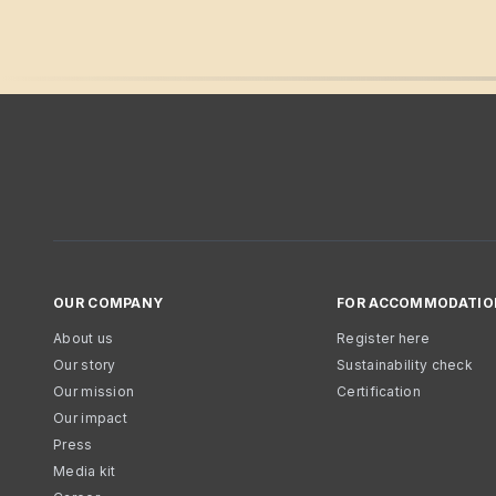
OUR COMPANY
FOR ACCOMMODATIO
About us
Register here
Our story
Sustainability check
Our mission
Certification
Our impact
Press
Media kit