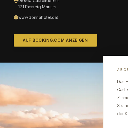
08860 Castelldefels
171 Passeig Marítim
www.donnahotel.cat
AUF BOOKING.COM ANZEIGEN
ABO
Das H
Caste
Zimme
Stran
der K