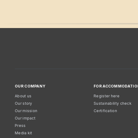
OUR COMPANY
FOR ACCOMMODATIO
About us
Register here
Our story
Sustainability check
Our mission
Certification
Our impact
Press
Media kit