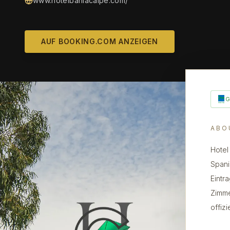
www.hotelbahiacalpe.com/
AUF BOOKING.COM ANZEIGEN
ABO
Hotel
Spani
Eintr
Zimme
offiz