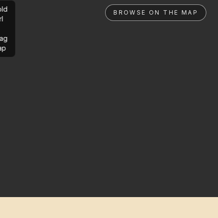
ld
BROWSE ON THE MAP
rl
ag
ap