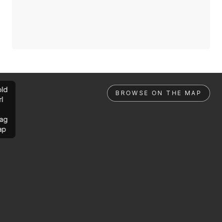
ld
BROWSE ON THE MAP
rl
ag
ap