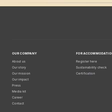
OUR COMPANY
FOR ACCOMMODATIO
About us
Register here
Our story
Sustainability check
Our mission
Certification
Our impact
Press
Media kit
Career
Contact