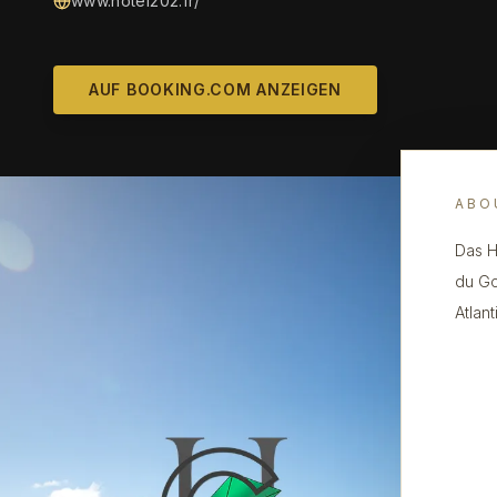
www.hotel202.fr/
AUF BOOKING.COM ANZEIGEN
ABO
Das H
du Go
Atlan