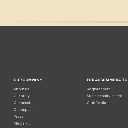
OUR COMPANY
FOR ACCOMMODATIO
About us
Register here
Our story
Sustainability check
Our mission
Certification
Our impact
Press
Media kit