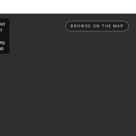
ld
BROWSE ON THE MAP
rl
ag
ap