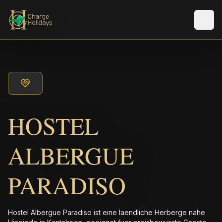
Men
HOSTEL
ALBERGUE
PARADISO
Hostel Albergue Paradiso ist eine laendliche Herberge nahe