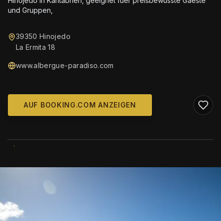
Hinojedo in Kantabrien, geeignet fuer preisbewusste Gaeste
und Gruppen,
39350 Hinojedo
La Ermita 18
www.albergue-paradiso.com
AUF BOOKING.COM ANZEIGEN