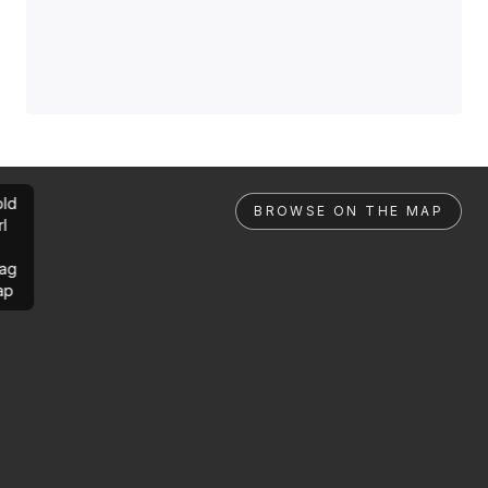
ld
BROWSE ON THE MAP
rl
ag
ap