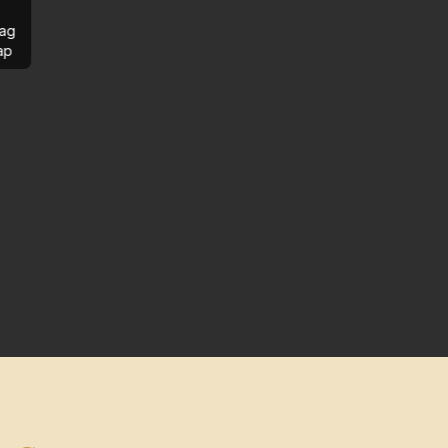
ag
ap