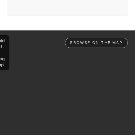
ld
BROWSE ON THE MAP
rl
ag
ap