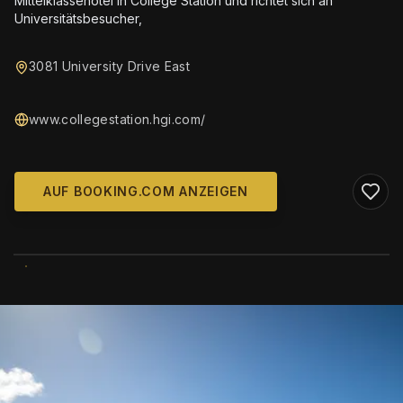
Mittelklassehotel in College Station und richtet sich an
Universitätsbesucher,
3081 University Drive East
www.collegestation.hgi.com/
AUF BOOKING.COM ANZEIGEN