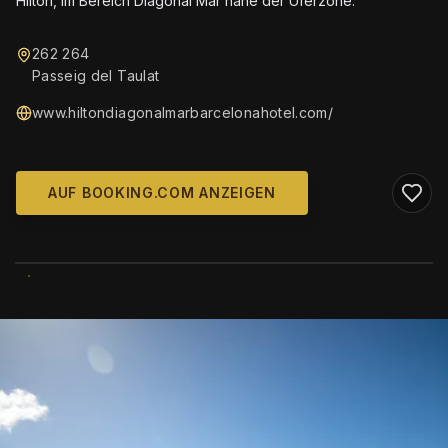
Hilton, im Bereich Diagonal Mar nahe der Uferzone.
262 264
Passeig del Taulat
www.hiltondiagonalmarbarcelonahotel.com/
AUF BOOKING.COM ANZEIGEN
WIKIMEDIA COMMONS