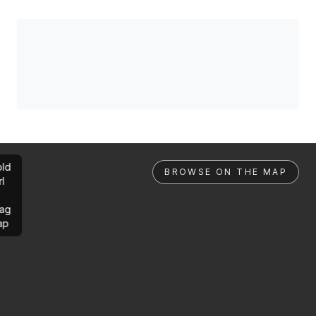
ld
BROWSE ON THE MAP
rl
ag
ap