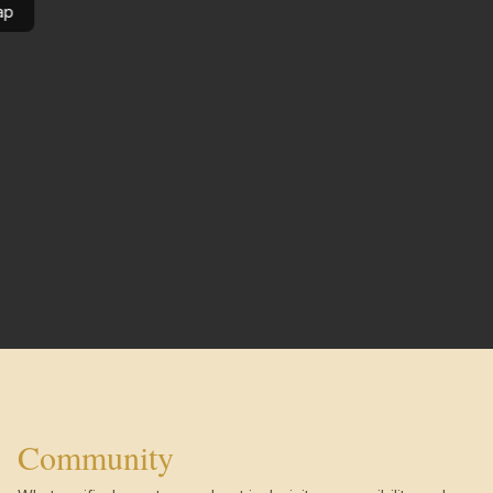
ap
Community