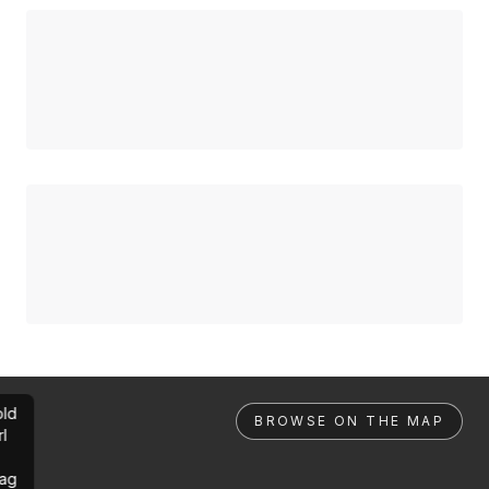
ld
BROWSE ON THE MAP
rl
ag