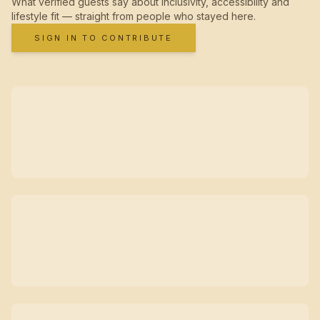
What verified guests say about inclusivity, accessibility and
lifestyle fit — straight from people who stayed here.
SIGN IN TO CONTRIBUTE