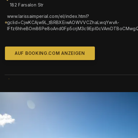
182 Farsalon Str
www.larissaimperial.com/el/index.html?
gclid=CjwKCAjw9L_tBRBXEiwAOWVVCZhaLwqYwvA-
lFfz6hheBOm86Pe8oAnd0Fp5crjM3c9Epl0cVAmDTBoCMwg
AUF BOOKING.COM ANZEIGEN