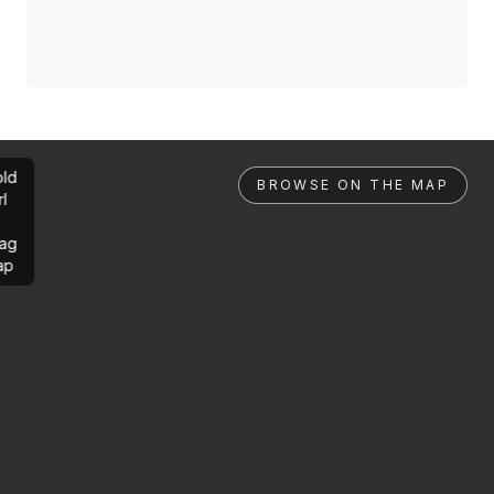
ld
BROWSE ON THE MAP
rl
ag
ap