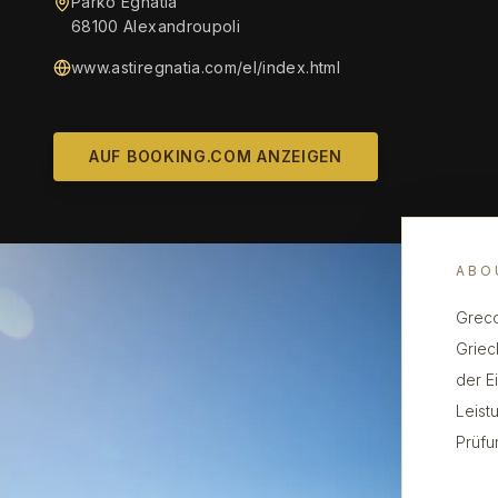
Parko Egnatia
68100 Alexandroupoli
www.astiregnatia.com/el/index.html
AUF BOOKING.COM ANZEIGEN
ABO
Greco
Griec
der E
Leist
Prüfu