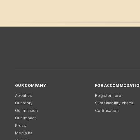
OUR COMPANY
FOR ACCOMMODATIO
About us
Register here
Our story
Sustainability check
Our mission
Certification
Our impact
Press
Media kit