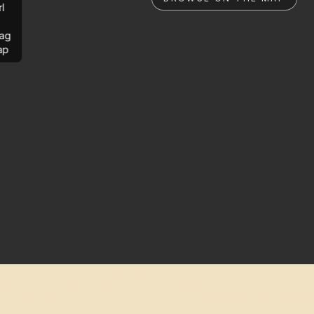
rl
ag
ap