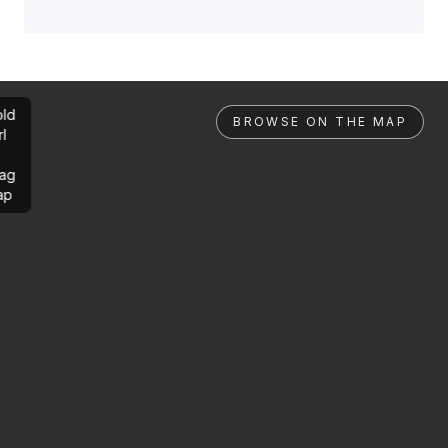
ld
BROWSE ON THE MAP
rl
ag
ap