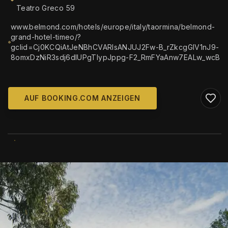
Teatro Greco 59
www.belmond.com/hotels/europe/italy/taormina/belmond-
grand-hotel-timeo/?
gclid=Cj0KCQiAtJeNBhCVARIsANJUJ2Fw-B_rZkcgGlV1nJ9-
8omxDzNiR3sdj6dIUPgTIypJppg-F2_RmFYaAnw7EALw_wcB
AUF BOOKING.COM ANZEIGEN