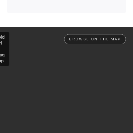
ld
BROWSE ON THE MAP
rl
ag
ap