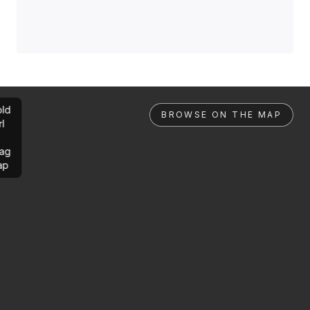
ld
BROWSE ON THE MAP
rl
ag
ap