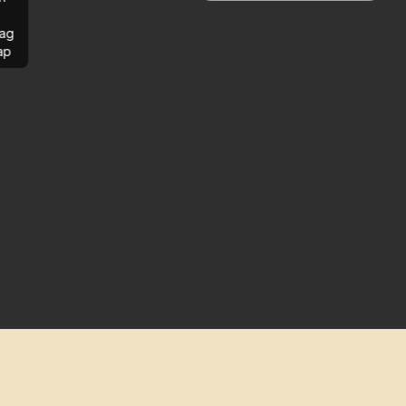
ag
ap