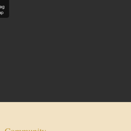
ag
ap
Community