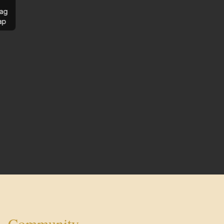
ag
ap
Community