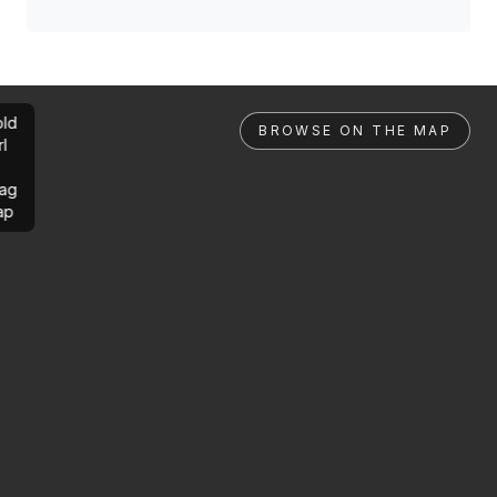
ld
BROWSE ON THE MAP
rl
ag
ap