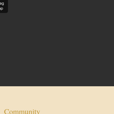
ag
ap
Community