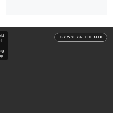
ld
BROWSE ON THE MAP
rl
ag
ap