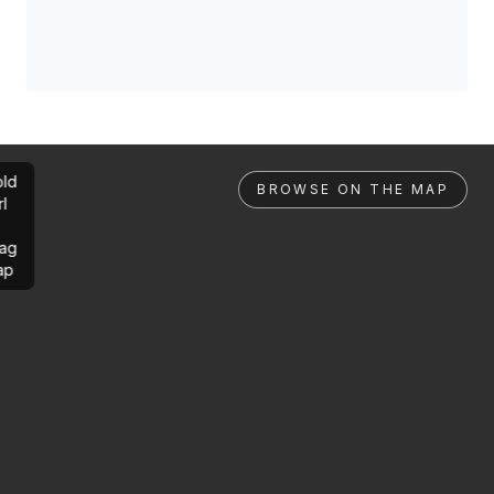
ld
BROWSE ON THE MAP
rl
ag
ap