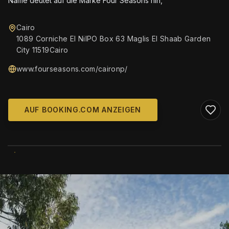
Name deutet auf die Marke Four Seasons hin,
Cairo
1089 Corniche El NilPO Box 63 Maglis El Shaab Garden
City 11519Cairo
www.fourseasons.com/caironp/
AUF BOOKING.COM ANZEIGEN
WIKIMEDIA COMMONS