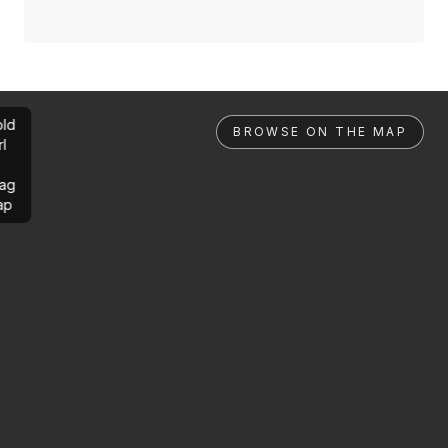
ld
BROWSE ON THE MAP
rl
ag
ap