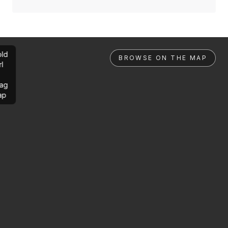
ld
BROWSE ON THE MAP
rl
ag
ap