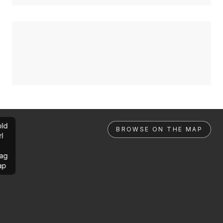
ld
BROWSE ON THE MAP
rl
ag
ap