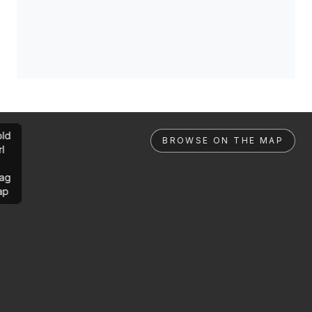
ld
BROWSE ON THE MAP
rl
ag
ap