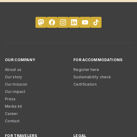
OUR COMPANY
FOR ACCOMMODATIONS
About us
Register here
Our story
Sustainability check
Our mission
Certification
Our impact
Press
Media kit
Career
Contact
FOR TRAVELERS
LEGAL