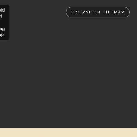
ld
BROWSE ON THE MAP
rl
ag
ap