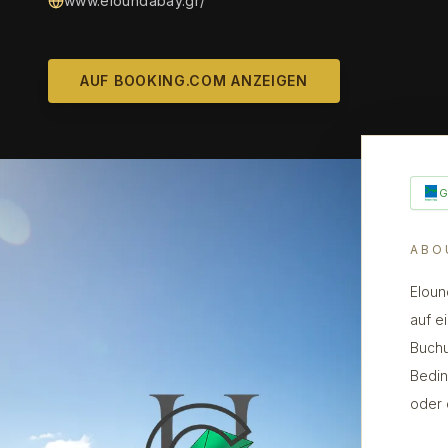
www.eloundabay.gr/
AUF BOOKING.COM ANZEIGEN
ABO
Eloun
auf e
Buchu
Bedin
oder 