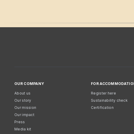
OUR COMPANY
FOR ACCOMMODATIO
About us
Register here
Our story
Sustainability check
Our mission
Certification
Our impact
Press
Media kit