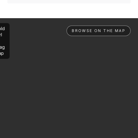
ld
BROWSE ON THE MAP
rl
ag
ap