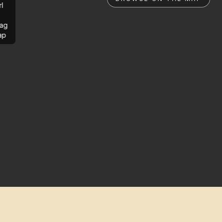
rl
ag
ap