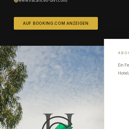
www.vacances-ulvf.com/
AUF BOOKING.COM ANZEIGEN
ABO
Ein F
Hotel