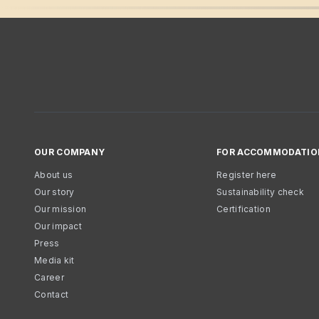
OUR COMPANY
FOR ACCOMMODATIO
About us
Register here
Our story
Sustainability check
Our mission
Certification
Our impact
Press
Media kit
Career
Contact