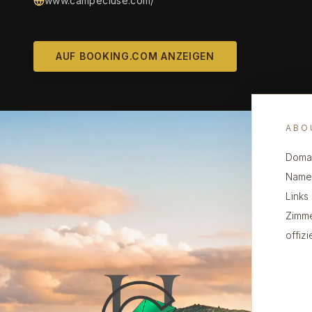
www.campecluse.com/
AUF BOOKING.COM ANZEIGEN
ABO
Domai
Name 
Links
Zimme
offiz