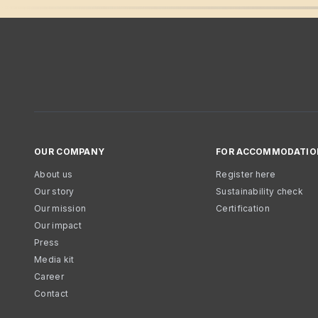
OUR COMPANY
FOR ACCOMMODATIO
About us
Register here
Our story
Sustainability check
Our mission
Certification
Our impact
Press
Media kit
Career
Contact