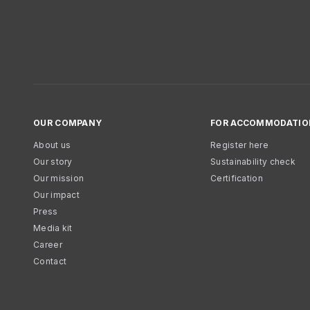
OUR COMPANY
FOR ACCOMMODATIO
About us
Register here
Our story
Sustainability check
Our mission
Certification
Our impact
Press
Media kit
Career
Contact