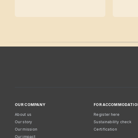
OUR COMPANY
FOR ACCOMMODATIO
About us
Register here
Our story
Sustainability check
Our mission
Certification
Our impact