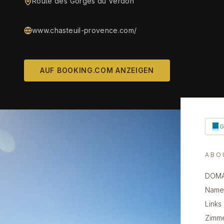
Route des Gorges du Verdon
www.chasteuil-provence.com/
AUF BOOKING.COM ANZEIGEN
ABO
DOMAI
Name 
Links
Zimme