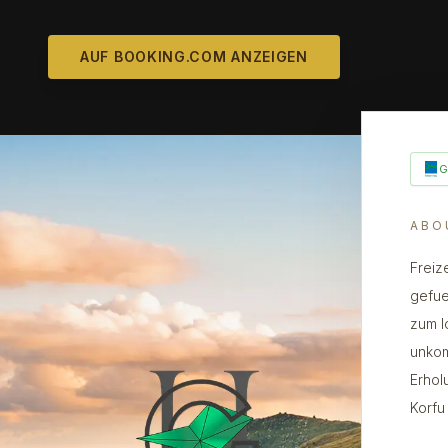
AUF BOOKING.COM ANZEIGEN
ABO
Freiz
gefue
zum l
unkom
Erhol
Korfu