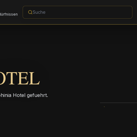
dürfnissen
OTEL
phinia Hotel gefuehrt.