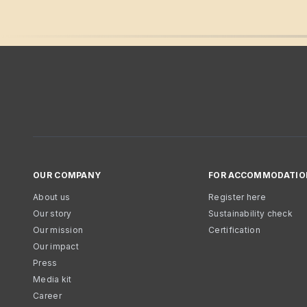
OUR COMPANY
FOR ACCOMMODATIO
About us
Register here
Our story
Sustainability check
Our mission
Certification
Our impact
Press
Media kit
Career