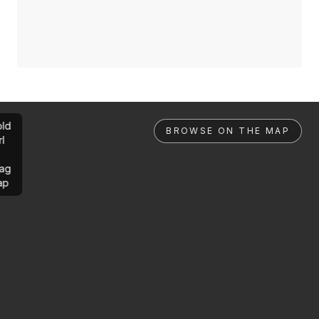
ld
BROWSE ON THE MAP
rl
ag
ap