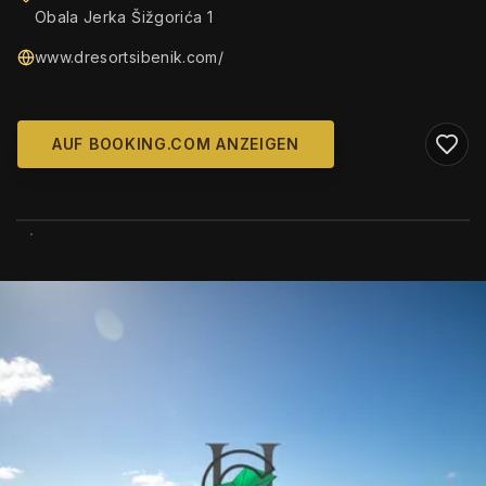
Obala Jerka Šižgorića 1
www.dresortsibenik.com/
AUF BOOKING.COM ANZEIGEN