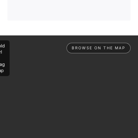
ld
BROWSE ON THE MAP
rl
ag
ap