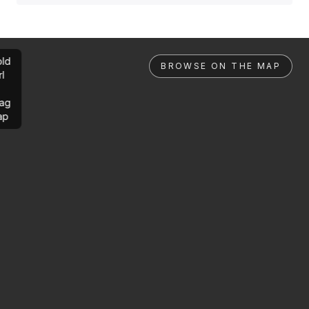
ld
BROWSE ON THE MAP
rl
ag
ap