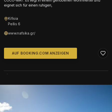
COCO-MAT. Es liegt in einem gehobenen Wohnviertel und
eignet sich für einen ruhigen,
Kifisia
Pellis 6
www.nafsika.gr/
AUF BOOKING.COM ANZEIGEN