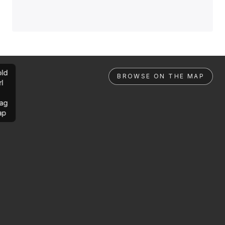
ld
BROWSE ON THE MAP
rl
ag
ap