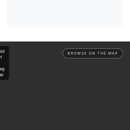
ld
BROWSE ON THE MAP
rl
ag
ap