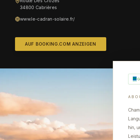
Route Des Crozes
34800 Cabrières
www.le-cadran-solaire.fr/
AUF BOOKING.COM ANZEIGEN
ABO
Chamb
Langu
hin, 
Leist