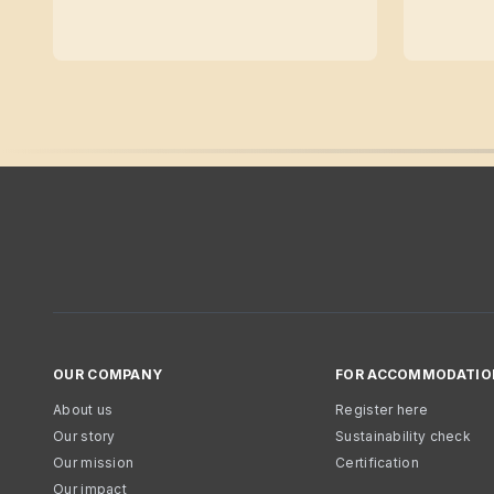
OUR COMPANY
FOR ACCOMMODATIO
About us
Register here
Our story
Sustainability check
Our mission
Certification
Our impact