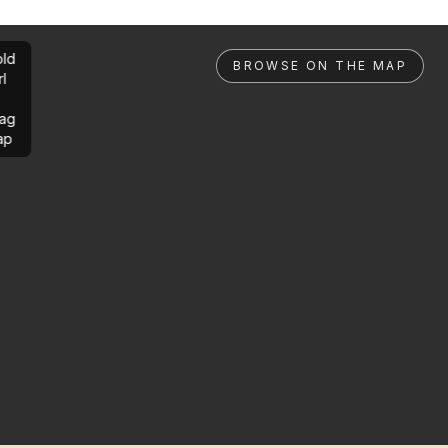
ld
BROWSE ON THE MAP
rl
ag
ap